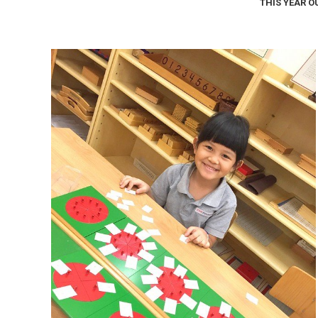
THIS YEAR 
Happy Face – Casa
Casa
,
Happy Face
2017 年 11 月 23 日