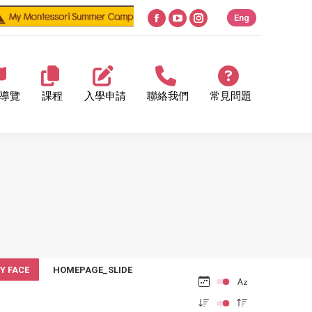
Eng
Facebook
YouTube
Instagram
page
page
page
opens
opens
opens
in
in
in
導覽
課程
入學申請
聯絡我們
常見問題
new
new
new
window
window
window
Y FACE
HOMEPAGE_SLIDE