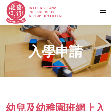
入學申請
幼兒及幼稚園班網上入