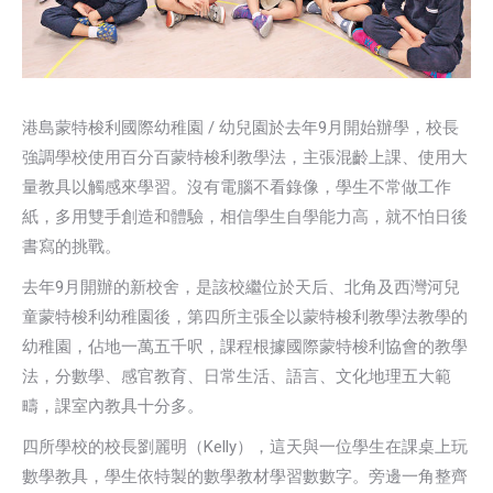
港島蒙特梭利國際幼稚園 / 幼兒園於去年9月開始辦學，校長
強調學校使用百分百蒙特梭利教學法，主張混齡上課、使用大
量教具以觸感來學習。沒有電腦不看錄像，學生不常做工作
紙，多用雙手創造和體驗，相信學生自學能力高，就不怕日後
書寫的挑戰。
去年9月開辦的新校舍，是該校繼位於天后、北角及西灣河兒
童蒙特梭利幼稚園後，第四所主張全以蒙特梭利教學法教學的
幼稚園，佔地一萬五千呎，課程根據國際蒙特梭利協會的教學
法，分數學、感官教育、日常生活、語言、文化地理五大範
疇，課室內教具十分多。
四所學校的校長劉麗明（Kelly），這天與一位學生在課桌上玩
數學教具，學生依特製的數學教材學習數數字。旁邊一角整齊