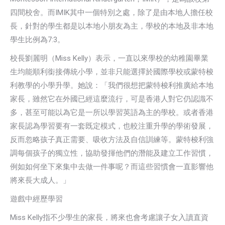
四間校舍。而IMIK其中一個特別之處，除了是由本地人擔任校
長，針對的學生都是以本地小朋友為主，學校的本地及非本地
學生比例為7:3。
校長劉麗明（Miss Kelly）表示，一直以來學校的幼稚園畢業
生均能順利銜接傳統小學，並非只能選擇於國際學校或蒙特梭
利教學的小學升學。她說：「我們很想把蒙特梭利推廣給本地
家長，雖然它在外國已經這麼流行，可是香港人對它仍認識不
多，甚至可能以為它是一所以學習英語為主的學校。或者香港
家長認為學習要有一套既定模式，也較注重升學的學術發展，
反而忽略孩子真正需要、吸收方法及自信訓練等。蒙特梭利強
調每個孩子的獨立性，協助發揮他們的潛能及建立工作習慣，
例如如何坐下來集中去做一件事呢？而這些習慣會一直影響他
將來長大成人。」
遊戲中經歷學習
Miss Kelly指不少學生的家長，將來也會考慮讓子女入讀直資