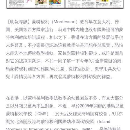
【明報專訊】蒙特梭利（Montessori）教育早在意大利、德
國、美國等西方國家流行，就連中國內地也設有國際認可的蒙
特梭利教師培訓課程，相比之下，香港在這方面的發展似乎仍
未夠普及，不少家長仍認為這種教學法是理想多於現實，恐怕
未能與本地傳統教學接軌。家長對蒙特梭利卻步，或許是因為
對它的認識未夠深。不如一同了解一下今年9月全新開辦的港
島蒙特梭利國際幼稚園/幼兒園，從課室設計、教學用具及幼
兒上課情况等各方面，再次發現蒙特梭利對幼兒的裨益。
在香港，以蒙特梭利教學法教學的幼稚園並不多，而且大部分
是以外籍兒童為學生對象。不過，早於2008年開辦的港島兒童
蒙特梭利學校（ICMS），於天后及鯉景灣均設有校舍，9月亦
剛於北角開設港島蒙特梭利國際幼稚園/幼兒園（Island
Montessori International Kindergarten，IMIK），是為該校第