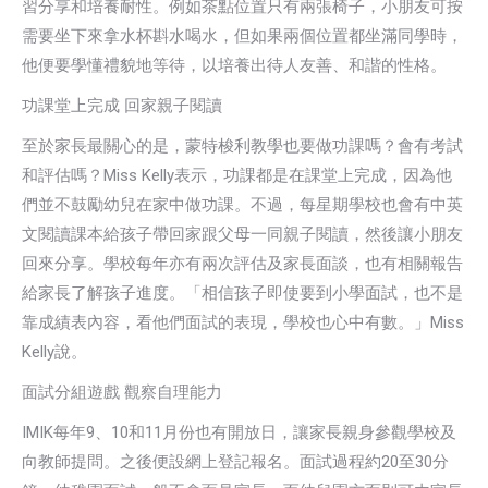
習分享和培養耐性。例如茶點位置只有兩張椅子，小朋友可按
需要坐下來拿水杯斟水喝水，但如果兩個位置都坐滿同學時，
他便要學懂禮貌地等待，以培養出待人友善、和諧的性格。
功課堂上完成 回家親子閱讀
至於家長最關心的是，蒙特梭利教學也要做功課嗎？會有考試
和評估嗎？Miss Kelly表示，功課都是在課堂上完成，因為他
們並不鼓勵幼兒在家中做功課。不過，每星期學校也會有中英
文閱讀課本給孩子帶回家跟父母一同親子閱讀，然後讓小朋友
回來分享。學校每年亦有兩次評估及家長面談，也有相關報告
給家長了解孩子進度。「相信孩子即使要到小學面試，也不是
靠成績表內容，看他們面試的表現，學校也心中有數。」Miss
Kelly說。
面試分組遊戲 觀察自理能力
IMIK每年9、10和11月份也有開放日，讓家長親身參觀學校及
向教師提問。之後便設網上登記報名。面試過程約20至30分