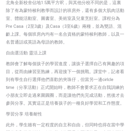
北角全新校舍佔地1.5萬平方呎，與其他分校不同的是，這裏
除了有為蒙特梭利教學而設計的班房外，還有多個大肌肉活動
室、體能活動室、圖書室、美術室及兒童烹飪室。課程分為
Pre Casa（2至3歲）及Casa（3至6歲）兩種，並為雙語、混
齡上課。每個班房內均有一名合資格的蒙特梭利教師，以及一
名普通話或英語為母語的教師。
自由選活動 靈活上課
教師會了解每個孩子的學習進度，讓孩子選擇自己有興趣的項
目，從而由練習至熟練，再迎接下一個挑戰。課堂中，記者看
到有學生自行選擇他們喜歡的夾珠仔，但當另一邊cirlcle
time（分享活動）正式開始時，教師不會要求正在自我訓練的
小朋友立即走過來圍圓圈，而是讓他們先完成活動，然後才去
參與分享。其實這正是培養孩子的一種良好學習和工作態度。
學習分享 培養耐性
此外，學生雖有一定程度的自主和自由，但同時也得在當中學