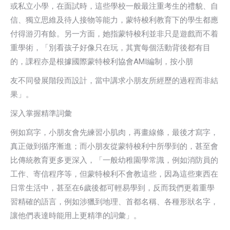
或私立小學，在面試時，這些學校一般最注重考生的禮貌、自
信、獨立思維及待人接物等能力，蒙特梭利教育下的學生都應
付得游刃有餘。另一方面，她指蒙特梭利並非只是遊戲而不着
重學術，「別看孩子好像只在玩，其實每個活動背後都有目
的，課程亦是根據國際蒙特梭利協會AMI編制，按小朋
友不同發展階段而設計，當中講求小朋友所經歷的過程而非結
果」。
深入掌握精準詞彙
例如寫字，小朋友會先練習小肌肉，再畫線條，最後才寫字，
真正做到循序漸進；而小朋友從蒙特梭利中所學到的，甚至會
比傳統教育更多更深入，「一般幼稚園學常識，例如消防員的
工作、寄信程序等，但蒙特梭利不會教這些，因為這些東西在
日常生活中，甚至在6歲後都可輕易學到，反而我們更着重學
習精確的語言，例如涉獵到地理、首都名稱、各種形狀名字，
讓他們表達時能用上更精準的詞彙」。