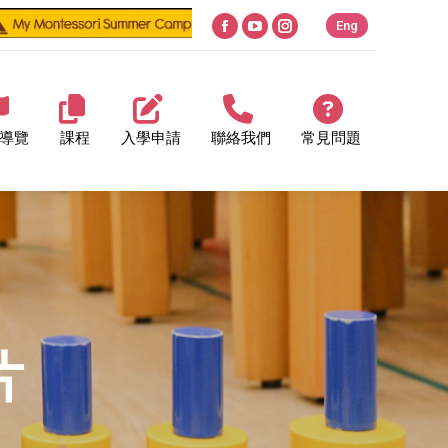
Eng
Facebook
YouTube
Instagram
page
page
page
opens
opens
opens
in
in
in
導覽
課程
入學申請
聯絡我們
常見問題
new
new
new
window
window
window
片