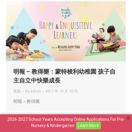
明報 – 教得樂：蒙特梭利幼稚園 孩子自
主自立中快樂成長
最新
By
admin
2017 年 10 月 10 日
明報－教得樂
2026-2027 School Years Accepting Online Applications For Pre-
Copyright ©2026 Maria Montessori Educational Organisation
Nursery & Kindergarten
Learn More